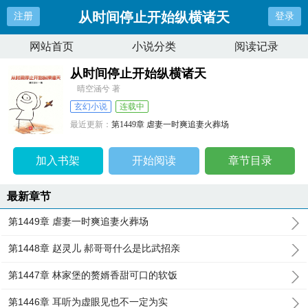
从时间停止开始纵横诸天
注册
登录
网站首页
小说分类
阅读记录
从时间停止开始纵横诸天
晴空涵兮 著
玄幻小说
连载中
最近更新：
第1449章 虐妻一时爽追妻火葬场
更新时间：
2025-12-18 06:19:30
加入书架
开始阅读
章节目录
最新章节
第1449章 虐妻一时爽追妻火葬场
第1448章 赵灵儿 郝哥哥什么是比武招亲
第1447章 林家堡的赘婿香甜可口的软饭
第1446章 耳听为虚眼见也不一定为实