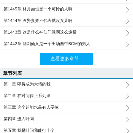
第1445章 林月如也是一个可怜的人啊
第1444章 没娶妻并不代表就没女儿啊
第1443章 这是什么神仙门派啊这么壕横
第1442章 酒剑仙又是一个出场自带BGM的男人
查看更多章节...
章节列表
第一章 即将成为大佬的我
第二章 在时间停止系列里
第三章 这个超能水晶有人要嘛
第四章 进入叶问
第五章 我是叶问我能打十个