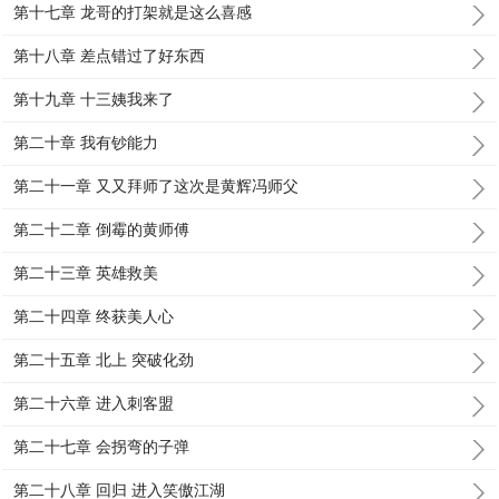
第十七章 龙哥的打架就是这么喜感
第十八章 差点错过了好东西
第十九章 十三姨我来了
第二十章 我有钞能力
第二十一章 又又拜师了这次是黄辉冯师父
第二十二章 倒霉的黄师傅
第二十三章 英雄救美
第二十四章 终获美人心
第二十五章 北上 突破化劲
第二十六章 进入刺客盟
第二十七章 会拐弯的子弹
第二十八章 回归 进入笑傲江湖