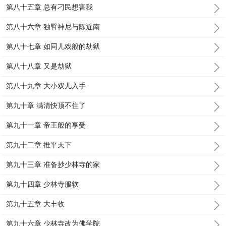
第八十五章 总有刁民想害我
第八十六章 独臂神尼与陈近南
第八十七章 如同儿戏般的劫狱
第八十八章 又是劫狱
第八十九章 大小双儿入手
第九十章 满清快顶不住了
第九十一章 帝王般的享受
第九十二章 推平天下
第九十三章 准备抄少林寺的家
第九十四章 少林寺服软
第九十五章 大丰收
第九十六章 少林寺改为佛学院