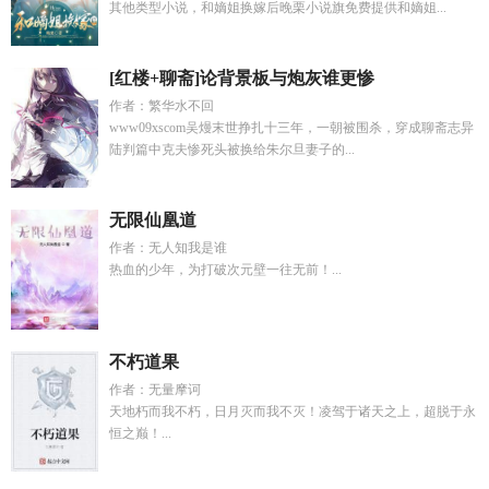
其他类型小说，和嫡姐换嫁后晚栗小说旗免费提供和嫡姐...
[红楼+聊斋]论背景板与炮灰谁更惨
作者：繁华水不回
www09xscom吴熳末世挣扎十三年，一朝被围杀，穿成聊斋志异
陆判篇中克夫惨死头被换给朱尔旦妻子的...
无限仙凰道
作者：无人知我是谁
热血的少年，为打破次元壁一往无前！...
不朽道果
作者：无量摩诃
天地朽而我不朽，日月灭而我不灭！凌驾于诸天之上，超脱于永
恒之巅！...