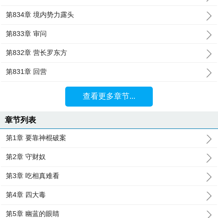
第834章 境内势力露头
第833章 审问
第832章 营长罗东方
第831章 回营
查看更多章节...
章节列表
第1章 要靠神棍破案
第2章 守财奴
第3章 吃相真难看
第4章 四大毒
第5章 幽蓝的眼睛