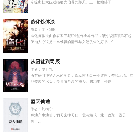
亲提出把大姐过继给大伯母的那天。上一世她碍于...
造化炼体决
作者：零下5度01
造化炼体决由作者零下5度01创作全本作品，该小说情节跌宕起
伏扣人心弦是一本难得的情节与文笔俱佳的好书，91...
从囚徒到司辰
作者：萝卜丸
所有研习神秘之术的学者，都应该明白一个道理，梦境无墙。在
那梦境的尽头，是通向至高的神乡。1926年，仲夏...
盗天仙途
作者：荆柯守
福地产生地仙，洞天来往天仙，我有梅花一株，盗取一线天
机！...