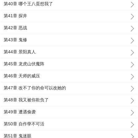
第40章 哪个王八蛋想我了
第41章 探井
第42章 恶战
第43章 鬼修
第44章 景阳真人
第45章 龙虎山伏魔阵
第46章 天师的威压
第47章 改不了你的命可以改她的
第48章 我又被你欺负了
第49章 遭遇偷袭
第50章 自作孽不可活
第51章 鬼迷眼