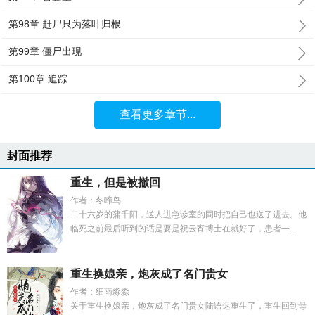
第98章 赶尸只为落叶归根
第99章 僵尸出现
第100章 追踪
查看更多章节...
封面推荐
重生，但是被撤回
作者：冬啼鸟
二十六岁的蒲千阳，送人进急诊室的同时把自己也送了进去。他
临死之前最后听到的话是要是祝云宵博士在就好了，患者一...
重生换娘亲，炮灰成了名门贵女
作者：细雨淼淼
关于重生换娘亲，炮灰成了名门贵女陆语迟重生了，重生回到母