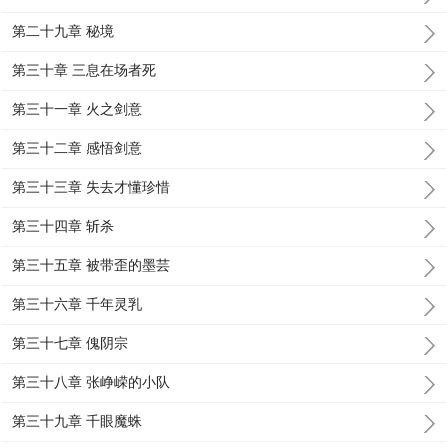
第二十九章 秘境
第三十章 三息在场者死
第三十一章 火之剑意
第三十二章 感悟剑意
第三十三章 失去才懂珍惜
第三十四章 斩杀
第三十五章 被带歪的墨芸
第三十六章 千年灵乳
第三十七章 傀阴宗
第三十八章 张峥嵘的小队
第三十九章 千眼魔蛛