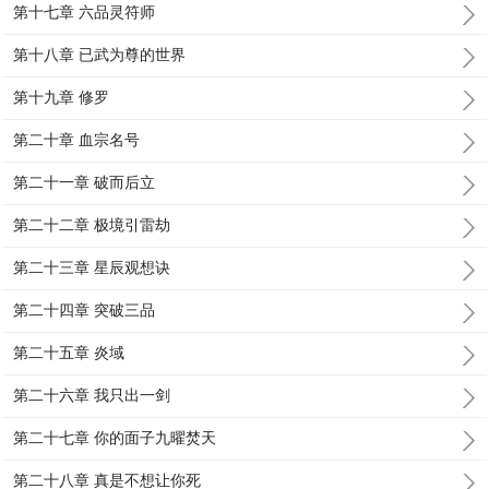
第十七章 六品灵符师
第十八章 已武为尊的世界
第十九章 修罗
第二十章 血宗名号
第二十一章 破而后立
第二十二章 极境引雷劫
第二十三章 星辰观想诀
第二十四章 突破三品
第二十五章 炎域
第二十六章 我只出一剑
第二十七章 你的面子九曜焚天
第二十八章 真是不想让你死