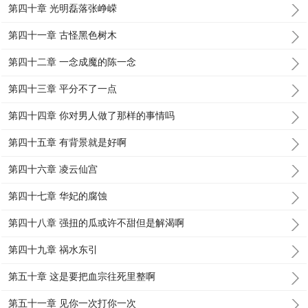
第四十章 光明磊落张峥嵘
第四十一章 古怪黑色树木
第四十二章 一念成魔的陈一念
第四十三章 平分不了一点
第四十四章 你对男人做了那样的事情吗
第四十五章 有背景就是好啊
第四十六章 凌云仙宫
第四十七章 华妃的腐蚀
第四十八章 强扭的瓜或许不甜但是解渴啊
第四十九章 祸水东引
第五十章 这是要把血宗往死里整啊
第五十一章 见你一次打你一次