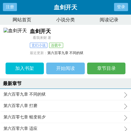
血剑开天
注册
登录
网站首页
小说分类
阅读记录
血剑开天
看我来财 著
玄幻小说
连载中
最近更新：
第六百零九章 不同的狱
更新时间：
2026-04-15 20:31:12
加入书架
开始阅读
章节目录
最新章节
第六百零九章 不同的狱
第六百零八章 打磨
第六百零七章 蜕变前夕
第六百零六章 适应