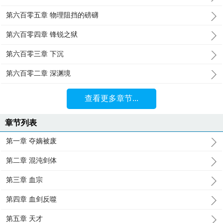
第六百零五章 物理阻挡的磅礴
第六百零四章 锋锐之狱
第六百零三章 下沉
第六百零二章 深渊境
查看更多章节...
章节列表
第一章 夺嫡被废
第二章 混沌剑体
第三章 血宗
第四章 血剑反噬
第五章 天才