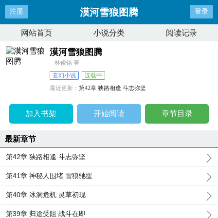
漠河雪狼图腾
注册
登录
网站首页
小说分类
阅读记录
漠河雪狼图腾
林俊铭 著
玄幻小说
连载中
最近更新：
第42章 狭路相逢 斗志弥坚
更新时间：
2025-06-30 23:21:22
加入书架
开始阅读
章节目录
最新章节
第42章 狭路相逢 斗志弥坚
第41章 神秘人围堵 雪狼驰援
第40章 冰洞危机 灵草初现
第39章 归途受阻 战斗在即