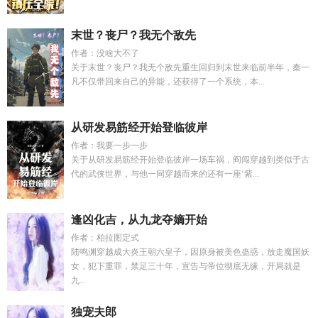
末世？丧尸？我无个敌先
作者：没啥大不了
关于末世？丧尸？我无个敌先重生回归到末世来临前半年，秦一
凡不仅带回来自己的异能，还获得了一个系统，本...
从研发易筋经开始登临彼岸
作者：我要一步一步
关于从研发易筋经开始登临彼岸一场车祸，阎闯穿越到类似于古
代的武侠世界，与他一同穿越而来的还有一座‘紫...
逢凶化吉，从九龙夺嫡开始
作者：柏拉图定式
陆鸣渊穿越成大炎王朝六皇子，因原身被美色蛊惑，放走魔国妖
女，犯下重罪，禁足三十年，宣告与帝位彻底无缘，开局就是
九...
独宠夫郎