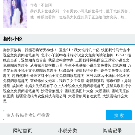
作者：不曾阿
黎荞从末世魂穿到一个有男女小哥儿的世界时，肚子饿的厉害，
他一睁眼便看到一位貌美大长腿的男子正递给他窝窝头，黎...
相邻小说
御兽宗败类，我能召唤诸天神佛！
重生91：我欠银行几个亿
快把我竹马带走小
说全文免费阅读笔趣阁
北宋小丫鬟by春未绿小说全文免费阅读笔趣阁
1969：拒
绝喜当爹，退婚知青成首富
我是虚构史学家
三国我呼风唤雨金玉满堂小说全文
免费阅读笔趣阁
从海贼开始横推万界
半生不熟慕吱小说全文免费阅读笔趣阁
万
星梦石溪小说全文免费阅读笔趣阁
职路高升
娘娘颇得圣眷小说全文免费阅读笔
趣阁
超自然事件处理方针小说全文免费阅读笔趣阁
三号风球by小涵仙小说全文
免费阅读笔趣阁
穿成修仙女炮灰，我炸了女主鱼塘
老祖陨落后
都市幻影：异能
觉醒
战神殿
未婚夫失忆后有了心上人小说全文免费阅读笔趣阁
撞星风歌且行小
说全文免费阅读笔趣阁
沙漠雪狼图片
雪狼图腾图片大全
大漠雪狼
雪域高原的
狼图腾
新疆雪漠狼鹰农业科技有限公司
大漠雪狼网名啥意思
大漠雪狼什么意
思
搜 索
网站首页
小说分类
阅读记录