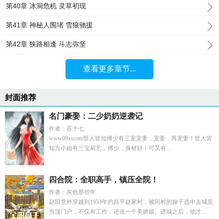
第40章 冰洞危机 灵草初现
第41章 神秘人围堵 雪狼驰援
第42章 狭路相逢 斗志弥坚
查看更多章节...
封面推荐
名门豪娶：二少奶奶逆袭记
作者：苏十七
www09xscom世人皆知傅少有三宠宠妻，宠妻，再宠妻！世人皆
知方小姐有三宝厨艺，傅少，身材好！可又有...
四合院：全职高手，镇压全院！
作者：灰色那些年
赵阳意外穿越到1953年的昌平赵家村，被同村的婶子选中去城里
当顶门户，不仅有工作，还送一个美娇娘。进城之后，他才...