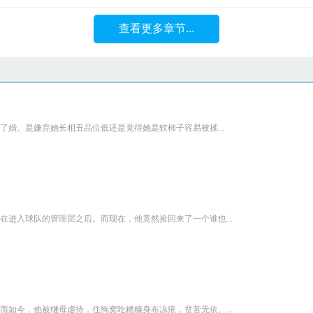
查看更多章节...
婚。是嫌弃她长相丑品位低还是觉得她是软柿子容易被揉...
进入球队的管理层之后。而现在，他竟然捡回来了一个谁也...
如今，他被继母虐待，住狗窝吃糟糠身布冻疮，贫苦无依。...