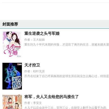
封面推荐
重生逆袭之头号军婚
作者：王大姑娘
重生到九十年代末期的何薇，才适应了俩月的生活，就被未婚夫退了
天才控卫
作者：枯叶无涯
乔丹在结束了自己呼风唤雨的篮球生涯后就没怎么顺心过，特别是在
将军，夫人又去给您的马接生了
作者：李安文
大儿子以后会连中三元，官拜三公，在朝堂上翻手为云覆手为雨。而