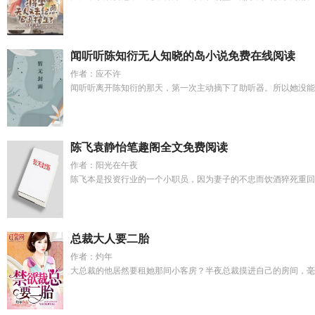
闻听听陈知衍无人知晓的岛小说免费在线阅读
作者：应不许
闻听听离开陈知衍的那天，第一次主动摘下了助听器。所以她没能听
陈飞袁静怡笔趣阁全文免费阅读
作者：阳光在午夜
陈飞本是投资行业的一个小职员，因为妻子的不忠而饮酒猝死重回到了
总裁大人要二胎
作者：灼年
大总裁的他居然要租她那间小客房？半夜总裁摸进自己的房间，毫无