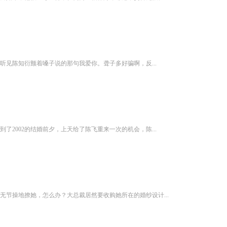
见陈知衍颤着嗓子说的那句我爱你。聋子多好骗啊，反...
2002的结婚前夕，上天给了陈飞重来一次的机会，陈...
节操地撩她，怎么办？大总裁居然要收购她所在的婚纱设计...