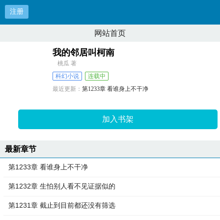
注册
网站首页
我的邻居叫柯南
桃瓜 著
科幻小说
连载中
最近更新：
第1233章 看谁身上不干净
更新时间：
2026-05-03 08:07:49
加入书架
最新章节
第1233章 看谁身上不干净
第1232章 生怕别人看不见证据似的
第1231章 截止到目前都还没有筛选