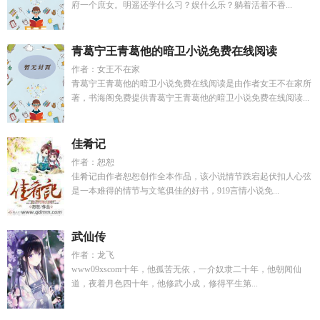
府一个庶女。明遥还学什么习？娱什么乐？躺着活着不香...
青葛宁王青葛他的暗卫小说免费在线阅读
作者：女王不在家
青葛宁王青葛他的暗卫小说免费在线阅读是由作者女王不在家所
著，书海阁免费提供青葛宁王青葛他的暗卫小说免费在线阅读...
佳肴记
作者：恕恕
佳肴记由作者恕恕创作全本作品，该小说情节跌宕起伏扣人心弦
是一本难得的情节与文笔俱佳的好书，919言情小说免...
武仙传
作者：龙飞
www09xscom十年，他孤苦无依，一介奴隶二十年，他朝闻仙
道，夜着月色四十年，他修武小成，修得平生第...