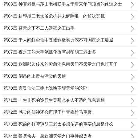
第63章 神霄老祖与茅山老祖联手立于唐宋年间顶点的修道之士
第64章 封印胡三老太爷危机并未解除唯一的解决契机
第65章 普天之下不二人选夜之王出手
第66章 于人间红尘仙中登峰造极实力深不可测夜之王显威
第67章 夜之王的大手笔炼化改写封印胡三老太爷
第68章 欧洲那边传来的紧急消息南天门不天堂之门也打开了
第69章 倒吊的上帝被污染的天使
第70章 言灵仙法三魂七魄唤不醒天堂的沦陷
第71章 非生非死的诡异生灵那么令人不适的气息真相
第72章 感染的仙神还会再现千年青梅竹马重聚
第73章 死前的打哑谜胡三老太爷想传递的重要信息是什么
第74章 得尽快去一趟欧洲天堂之门事件感染者