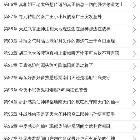
第86章 真相胡三老太爷想传递的真正信息一切的强大修道之士
第87章 寻到转世的秦广王小小只的秦广王突发意外
第88章 天庭武官正神法相天地现这边在游神那边在战神
第89章 祥瑞之气时隔古老岁月失传的秦炼气士于今日重现
第90章 胡三老太爷哑谜真相上帝倾听万物不可名状不可言语
第91章 天庭沦陷的源头终将降临阳间浩劫将至
第92章 母亲好多好多熟悉感觉南门天还是地府彻底失守
第93章 今夜不眠夜鬼狼烟起749局红色警告
第94章 赶赴感染仙神降临地南天门的疯狂死守南天门的仙神
第95章 斗战胜佛不是齐天大圣孙悟空二郎神与孙悟空联手
第96章 中度感染的仙神现感染的钟馗阴间文武判官相融
第97章 终见夫君阴间门户内的急促脚步声还有感染的仙神