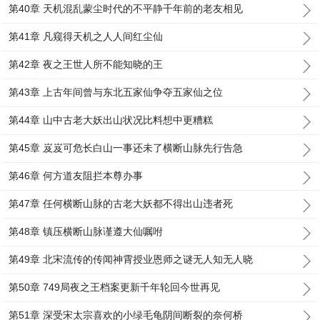
第40章 天机混乱蒙尘时代的不平静千年前的老友相见
第41章 凡窥得天机之人人间红尘仙
第42章 夜之王世人所不能知晓的王
第43章 上古年间曾与东北五家仙争夺五家仙之位
第44章 山中古老大妖出山状况比料想中更糟糕
第45章 岌岌可危长白山一事还未了横断山脉先行告急
第46章 何方道友阻拦本尊办事
第47章 任何横断山脉的古老大妖都不得出山违者死
第48章 镇压横断山脉谨遵大仙嘱咐
第49章 北宋流传的传闻神霄授业恩师之谜无人知无人晓
第50章 749局夜之王档案更新千年轮回今世再见
第51章 深受宋太宗喜欢的小绿毛龟阴间断裂的奈何桥