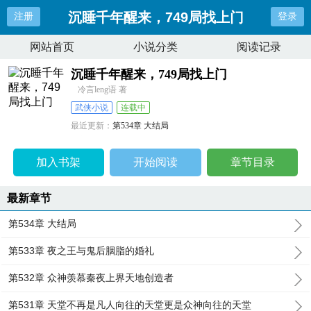
沉睡千年醒来，749局找上门
注册
登录
网站首页
小说分类
阅读记录
沉睡千年醒来，749局找上门
冷言leng语 著
武侠小说
连载中
最近更新：
第534章 大结局
更新时间：
2026-04-29 07:49:05
加入书架
开始阅读
章节目录
最新章节
第534章 大结局
第533章 夜之王与鬼后胭脂的婚礼
第532章 众神羡慕秦夜上界天地创造者
第531章 天堂不再是凡人向往的天堂更是众神向往的天堂