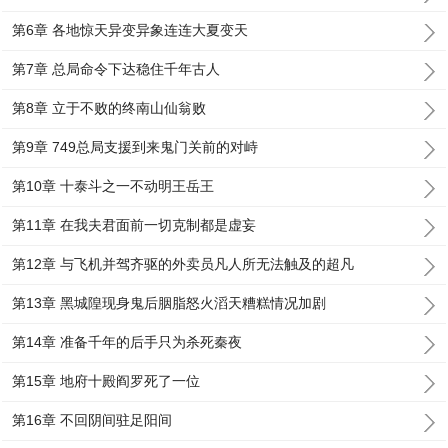
第6章 各地惊天异变异象连连大夏变天
第7章 总局命令下达稳住千年古人
第8章 立于不败的终南山仙翁败
第9章 749总局支援到来鬼门关前的对峙
第10章 十泰斗之一不动明王岳王
第11章 在我夫君面前一切克制都是虚妄
第12章 与飞机并驾齐驱的外卖员凡人所无法触及的超凡
第13章 黑城隍现身鬼后胭脂怒火滔天糟糕情况加剧
第14章 准备千年的后手只为杀死秦夜
第15章 地府十殿阎罗死了一位
第16章 不回阴间驻足阳间