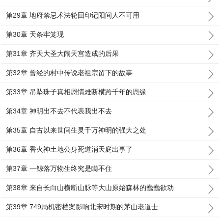
第29章 地府禁忌术法轮回印记阳间人不可用
第30章 天条牢笼现
第31章 齐天大圣大闹天宫造成的后果
第32章 曾经的村中传说老祖宗留下的故事
第33章 吊坠珠子真相恩情难断横跨千年的恩缘
第34章 神明出不去不代表我出不去
第35章 自古以来世间生灵千万神明的强大之处
第36章 香火神土地公身死道消天庭出事了
第37章 一鲸落万物生终究是瞒不住
第38章 来自长白山横断山脉等大山原始森林的蠢蠢欲动
第39章 749局机密档案影响北宋时期的茅山老道士