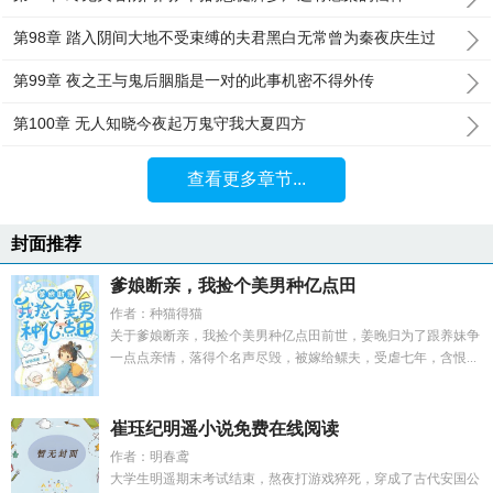
第98章 踏入阴间大地不受束缚的夫君黑白无常曾为秦夜庆生过
第99章 夜之王与鬼后胭脂是一对的此事机密不得外传
第100章 无人知晓今夜起万鬼守我大夏四方
查看更多章节...
封面推荐
爹娘断亲，我捡个美男种亿点田
作者：种猫得猫
关于爹娘断亲，我捡个美男种亿点田前世，姜晚归为了跟养妹争
一点点亲情，落得个名声尽毁，被嫁给鳏夫，受虐七年，含恨...
崔珏纪明遥小说免费在线阅读
作者：明春鸢
大学生明遥期末考试结束，熬夜打游戏猝死，穿成了古代安国公