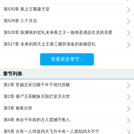
第530章 夜之王重建天堂
第529章 八个月后
第528章 陈渊泉的贺礼未来夜之王一族将是感染生灵的克星
第527章 未来的西天之主唐三藏所准备的新婚贺礼
查看更多章节...
章节列表
第1章 穿越北宋沉睡千年于现代苏醒
第2章 僵尸王苏醒纵天阻拦逆天出世
第3章 秦夜出世
第4章 来自千年前的古人震撼守夜人
第5章 古有一人得道鸡犬飞升今有一人渡劫鸡犬不宁