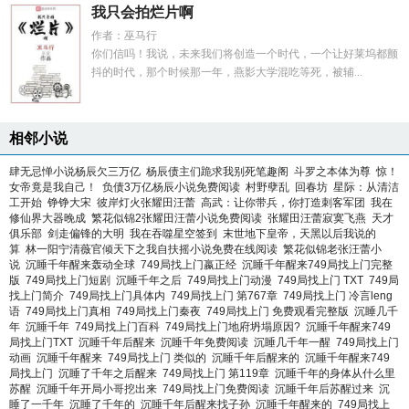
我只会拍烂片啊
作者：巫马行
你们信吗！我说，未来我们将创造一个时代，一个让好莱坞都颤
抖的时代，那个时候那一年，燕影大学混吃等死，被辅...
相邻小说
肆无忌惮小说杨辰欠三万亿
杨辰债主们跪求我别死笔趣阁
斗罗之本体为尊
惊！
女帝竟是我自己！
负债3万亿杨辰小说免费阅读
村野孽乱
回春坊
星际：从清洁
工开始
铮铮大宋
彼岸灯火张耀田汪蕾
高武：让你带兵，你打造刺客军团
我在
修仙界大器晚成
繁花似锦2张耀田汪蕾小说免费阅读
张耀田汪蕾寂寞飞燕
天才
俱乐部
剑走偏锋的大明
我在吞噬星空签到
末世地下皇帝，天黑以后我说的
算
林一阳宁清薇官倾天下之我自扶摇小说免费在线阅读
繁花似锦老张汪蕾小
说
沉睡千年醒来轰动全球
749局找上门嬴正经
沉睡千年醒来749局找上门完整
版
749局找上门短剧
沉睡千年之后
749局找上门动漫
749局找上门 TXT
749局
找上门简介
749局找上门具体内
749局找上门 第767章
749局找上门 冷言leng
语
749局找上门真相
749局找上门秦夜
749局找上门 免费观看完整版
沉睡几千
年
沉睡千年
749局找上门百科
749局找上门地府坍塌原因?
沉睡千年醒来749
局找上门TXT
沉睡千年后醒来
沉睡千年免费阅读
沉睡几千年一醒
749局找上门
动画
沉睡千年醒来
749局找上门 类似的
沉睡千年后醒来的
沉睡千年醒来749
局找上门
沉睡了千年之后醒来
749局找上门 第119章
沉睡千年的身体从什么里
苏醒
沉睡千年开局小哥挖出来
749局找上门免费阅读
沉睡千年后苏醒过来
沉
睡了一千年
沉睡了千年的
沉睡千年后醒来找子孙
沉睡千年醒来的
749局找上