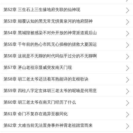
第52章 三生石上三生缘地府失联的仙神现
第53章 颠覆认知的黑无常无惧黄泉河的地府阴神
第54章 黑城隍被感染不对外开放的神霄派道观后山
第55章 千年前的热心市民无心插柳的拯救大夏国运
第56章 这就是不无聊的时代吗似乎过分的不无聊啊
第57章 茅山老祖宗显威突发南天门现
第58章 胡三老太爷还活着耳熟能详的玄根歌诀
第59章 四柱八字定玄体胡三老太爷的呢喃是何用意
第60章 胡三老太爷在南天门经历了什么
第61章 命门不复存在诡异至极同化
第62章 大难当前无法置身事外神霄老祖踏雷而来