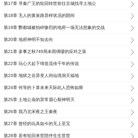
第17章 寻秦广王的轮回转世前往京城找寻土地公
第18章 无人的黄泉路异样状况的阴间
第19章 酆都城被拍碎惨烈的地府一场无法想象的交战
第20章 地府神明不知去向
第21章 多事之秋749局未雨绸缪的应对之策
第22章 玩心大起下缔造流传千年的传说
第23章 地狱之谷异变人间仙境洞天福地
第24章 何等的卜算未来天际此人恐怖如斯
第25章 土地公庙的异常眉心裂神明灭
第26章 我乃北宋夜之王秦夜
第27章 曾经的玩具如今的无上至宝
第28章 若有轮回来世陪伴生生世世