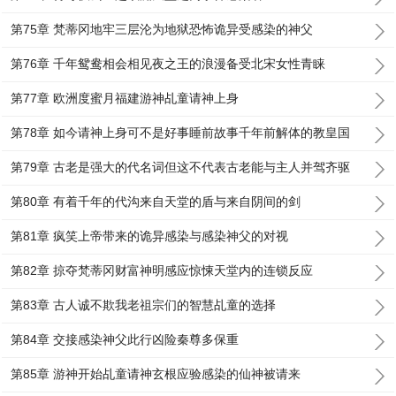
第75章 梵蒂冈地牢三层沦为地狱恐怖诡异受感染的神父
第76章 千年鸳鸯相会相见夜之王的浪漫备受北宋女性青睐
第77章 欧洲度蜜月福建游神乩童请神上身
第78章 如今请神上身可不是好事睡前故事千年前解体的教皇国
第79章 古老是强大的代名词但这不代表古老能与主人并驾齐驱
第80章 有着千年的代沟来自天堂的盾与来自阴间的剑
第81章 疯笑上帝带来的诡异感染与感染神父的对视
第82章 掠夺梵蒂冈财富神明感应惊悚天堂内的连锁反应
第83章 古人诚不欺我老祖宗们的智慧乩童的选择
第84章 交接感染神父此行凶险秦尊多保重
第85章 游神开始乩童请神玄根应验感染的仙神被请来