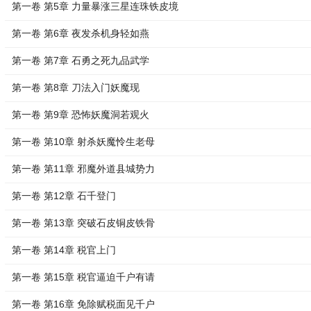
第一卷 第5章 力量暴涨三星连珠铁皮境
第一卷 第6章 夜发杀机身轻如燕
第一卷 第7章 石勇之死九品武学
第一卷 第8章 刀法入门妖魔现
第一卷 第9章 恐怖妖魔洞若观火
第一卷 第10章 射杀妖魔怜生老母
第一卷 第11章 邪魔外道县城势力
第一卷 第12章 石千登门
第一卷 第13章 突破石皮铜皮铁骨
第一卷 第14章 税官上门
第一卷 第15章 税官逼迫千户有请
第一卷 第16章 免除赋税面见千户