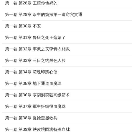
第一卷 第28章 王煊你他妈的
第一卷 第29章 暗中的窥探第一道窍穴贯通
第一卷 第30章 不安
第一卷 第31章 鲁庆之死王煊蒙了
第一卷 第32章 牢狱之灾李青衣相救
第一卷 第33章 三日之约黑色人脸
第一卷 第34章 噬魂印惑心使
第一卷 第35章 地下通道血魔珠
第一卷 第36章 寒阴涧突破高级箭术
第一卷 第37章 军中奸细得血魔珠
第一卷 第38章 捉徐奎搬救兵
第一卷 第39章 铁皮境圆满特殊血脉