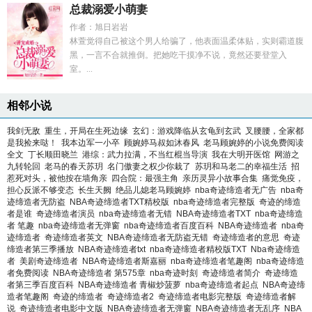
总裁溺爱小萌妻
作者：旭日岩岩
林萱觉得自己被这个男人给骗了，他表面温柔体贴，实则霸道腹
黑，一言不合就推倒。把她吃干摸净不说，竟然还要登堂入
室。...
相邻小说
我剑无敌
重生，开局在生死边缘
玄幻：游戏降临从玄龟到玄武
叉腰腰，全家都
是我捡来哒！
我本边军一小卒
顾婉婷马叔如沐春风
老马顾婉婷的小说免费阅读
全文
丁长顺田晓兰
港综：武力拉满，不当红棍当导演
我在大明开医馆
网游之
九转轮回
老马的春天苏玥
名门傲妻之权少你栽了
苏玥和马老二的幸福生活
招
惹死对头，被他按在墙角亲
四合院：最强主角
亲历灵异小故事合集
痛觉免疫，
担心反派不够变态
长生天阙
绝品儿媳老马顾婉婷
nba奇迹缔造者无广告
nba奇
迹缔造者无防盗
NBA奇迹缔造者TXT精校版
nba奇迹缔造者完整版
奇迹的缔造
者是谁
奇迹缔造者演员
nba奇迹缔造者无错
NBA奇迹缔造者TXT
nba奇迹缔造
者 笔趣
nba奇迹缔造者无弹窗
nba奇迹缔造者百度百科
NBA奇迹缔造者
nba奇
迹缔造者
奇迹缔造者英文
NBA奇迹缔造者无防盗无错
奇迹缔造者的意思
奇迹
缔造者第三季播放
NBA奇迹缔造者txt
nba奇迹缔造者精校版TXT
Nba奇迹缔造
者
美剧奇迹缔造者
NBA奇迹缔造者斯嘉丽
nba奇迹缔造者笔趣阁
nba奇迹缔造
者免费阅读
NBA奇迹缔造者 第575章
nba奇迹时刻
奇迹缔造者简介
奇迹缔造
者第三季百度百科
NBA奇迹缔造者 青椒炒菠萝
nba奇迹缔造者起点
NBA奇迹缔
造者笔趣阁
奇迹的缔造者
奇迹缔造者2
奇迹缔造者电影完整版
奇迹缔造者解
说
奇迹缔造者电影中文版
NBA奇迹缔造者无弹窗
NBA奇迹缔造者无乱序
NBA