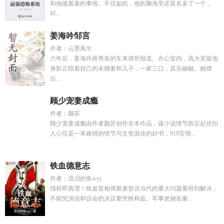
和他做羞羞的事情。不仅如此，他的脑海里还莫名多了一个，
叫...
姜海吟邹言
作者：云墨凤兮
六年后，姜海吟搭男友的车来律所报道。办公室内，高大英挺地
身影正陪着自己的未婚妻和儿子，一家三口，其乐融融。她摆
出...
顾少宠妻成瘾
作者：颜苏
顾少宠妻成瘾由作者颜苏创作全本作品，该小说情节跌宕起伏扣
人心弦是一本难得的情节与文笔俱佳的好书，919言情...
铁血德意志
作者：流泪的鱼wyj
强权即真理！铁血首相俾斯麦曾说当代的重大问题要得到解决，
不能凭演说和议会的决议要凭铁和血。军事发烧友秦...