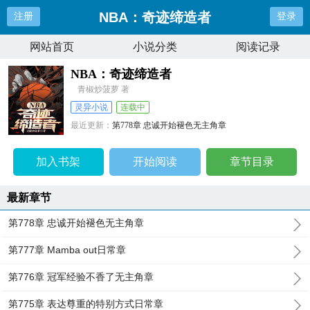
NBA：奇迹缔造者
注册
登录
网站首页
小说分类
阅读记录
NBA：奇迹缔造者
青椒炒菠萝 著
灵异小说
连载中
最近更新：
第778章 忠诚开始褪色无主角章
更新时间：
2025-07-02 06:23:26
加入书架
开始阅读
章节目录
最新章节
第778章 忠诚开始褪色无主角章
第777章 Mamba out日常章
第776章 冠军经验不香了无主角章
第775章 表达尊重的特别方式日常章