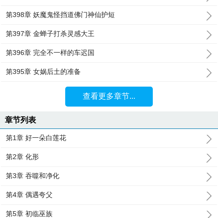
第398章 妖魔鬼怪挡道佛门神仙护短
第397章 金蝉子打杀灵感大王
第396章 完全不一样的车迟国
第395章 女娲后土的准备
查看更多章节...
章节列表
第1章 好一朵白莲花
第2章 化形
第3章 吞噬和净化
第4章 偶遇夸父
第5章 初临巫族