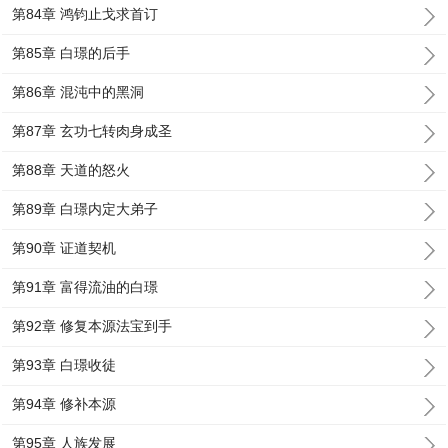
第84章 鸿钧止戈求首订
第85章 白璟的后手
第86章 混沌中的黑洞
第87章 玄功七转肉身成圣
第88章 天道的怒火
第89章 白璟内定大弟子
第90章 证道契机
第91章 富得流油的白璟
第92章 修复本源法宝到手
第93章 白璟收徒
第94章 修补本源
第95章 人族发展