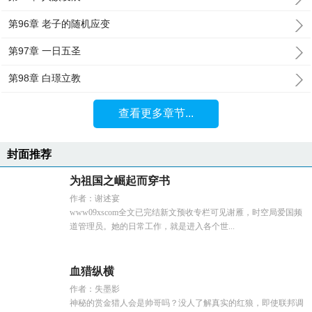
第96章 老子的随机应变
第97章 一日五圣
第98章 白璟立教
查看更多章节...
封面推荐
为祖国之崛起而穿书
作者：谢述宴
www09xscom全文已完结新文预收专栏可见谢雁，时空局爱国频
道管理员。她的日常工作，就是进入各个世...
血猎纵横
作者：失墨影
神秘的赏金猎人会是帅哥吗？没人了解真实的红狼，即使联邦调