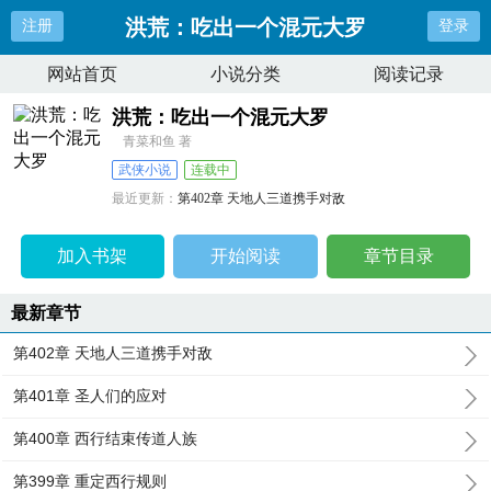
洪荒：吃出一个混元大罗
注册
登录
网站首页
小说分类
阅读记录
洪荒：吃出一个混元大罗
青菜和鱼 著
武侠小说
连载中
最近更新：
第402章 天地人三道携手对敌
更新时间：
2025-08-27 15:57:51
加入书架
开始阅读
章节目录
最新章节
第402章 天地人三道携手对敌
第401章 圣人们的应对
第400章 西行结束传道人族
第399章 重定西行规则