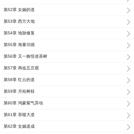
第52章 女娲的道
第53章 西方大地
第54章 地脉修复
第55章 海量功德
第56章 又一株悟道茶树
第57章 再临五庄观
第58章 红云的道
第59章 月桂树枝
第60章 鸿蒙紫气异动
第61章 吞噬大道
第62章 女娲道成