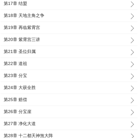
第17章 结盟
第18章 天地主角之争
第19章 再临紫霄宫
第20章 紫霄宫三讲
第21章 圣位归属
第22章 道祖
第23章 分宝
第24章 大获全胜
第25章 赔偿
第26章 分宝崖
第27章 净化大道
第28章 十二都天神煞大阵