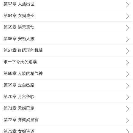
第63章 人族出世
第64章 女娲成圣
第65章 洪荒震动
第66章 安顿人族
第67章 红绣球的机缘
求一下今天的追读
第68章 人族的精气神
第69章 走自己路
第70章 月宫争吵
第71章 天婚已定
第72章 齐聚娲皇宫
第73章 女娲讲道