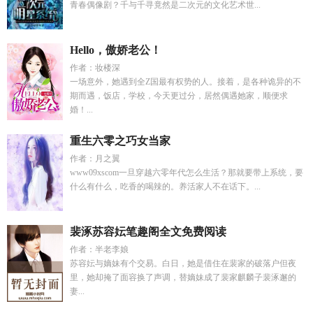
青春偶像剧？千与千寻竟然是二次元的文化艺术世...
Hello，傲娇老公！
作者：妆楼深
一场意外，她遇到全Z国最有权势的人。接着，是各种诡异的不
期而遇，饭店，学校，今天更过分，居然偶遇她家，顺便求
婚！...
重生六零之巧女当家
作者：月之翼
www09xscom一旦穿越六零年代怎么生活？那就要带上系统，要
什么有什么，吃香的喝辣的。养活家人不在话下。...
裴涿苏容妘笔趣阁全文免费阅读
作者：半老李娘
苏容妘与嫡妹有个交易。白日，她是借住在裴家的破落户但夜
里，她却掩了面容换了声调，替嫡妹成了裴家麒麟子裴涿邂的
妻...