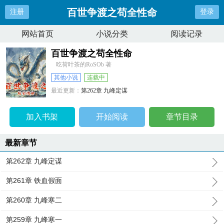
百世争渡之苟全性命
注册
登录
网站首页
小说分类
阅读记录
百世争渡之苟全性命
吃荷叶茶的RoSOb 著
其他小说
连载中
最近更新：
第262章 九峰定谋
更新时间：
2025-08-04 15:38:33
加入书架
开始阅读
章节目录
最新章节
第262章 九峰定谋
第261章 铁血假面
第260章 九峰寒二
第259章 九峰寒一