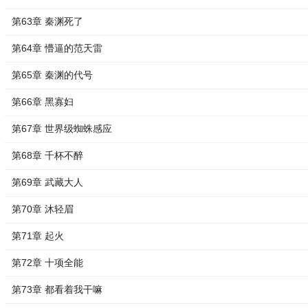
第63章 秦渊死了
第64章 懵逼的范天雷
第65章 秦渊的代号
第66章 黑寡妇
第67章 世界级蜘蛛感应
第68章 千杯不醉
第69章 武藏大人
第70章 沐轻眉
第71章 起火
第72章 十项全能
第73章 都看着我干嘛