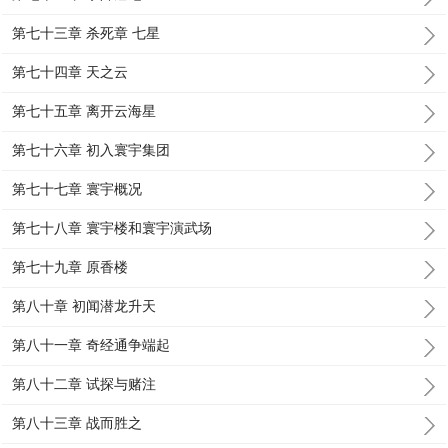
第七十三章 杀死章 七星
第七十四章 天之云
第七十五章 离开云海星
第七十六章 初入寰宇集团
第七十七章 寰宇概况
第七十八章 寰宇楼和寰宇演武场
第七十九章 原香楼
第八十章 初闻潜龙升天
第八十一章 奇经通争端起
第八十二章 试探与赌注
第八十三章 战而胜之