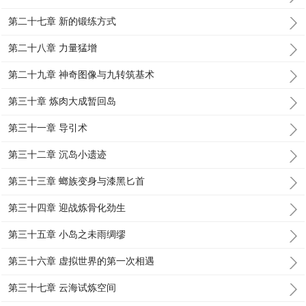
第二十七章 新的锻练方式
第二十八章 力量猛增
第二十九章 神奇图像与九转筑基术
第三十章 炼肉大成暂回岛
第三十一章 导引术
第三十二章 沉岛小遗迹
第三十三章 螂族变身与漆黑匕首
第三十四章 迎战炼骨化劲生
第三十五章 小岛之未雨绸缪
第三十六章 虚拟世界的第一次相遇
第三十七章 云海试炼空间