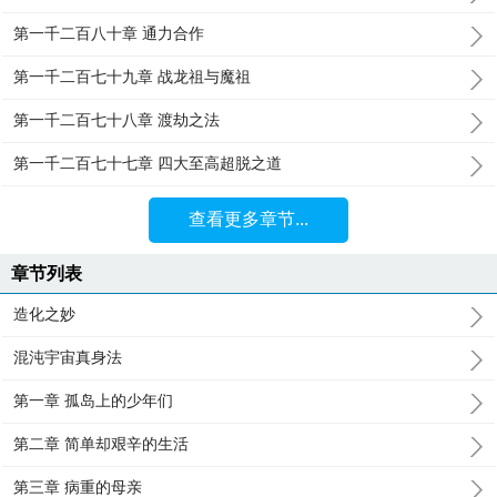
第一千二百八十章 通力合作
第一千二百七十九章 战龙祖与魔祖
第一千二百七十八章 渡劫之法
第一千二百七十七章 四大至高超脱之道
查看更多章节...
章节列表
造化之妙
混沌宇宙真身法
第一章 孤岛上的少年们
第二章 简单却艰辛的生活
第三章 病重的母亲