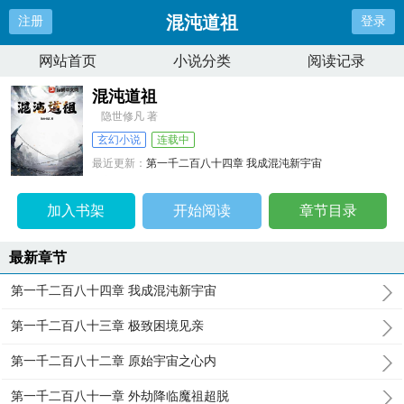
混沌道祖
注册
登录
网站首页
小说分类
阅读记录
混沌道祖
隐世修凡 著
玄幻小说
连载中
最近更新：
第一千二百八十四章 我成混沌新宇宙
更新时间：
2026-06-09 00:40:11
加入书架
开始阅读
章节目录
最新章节
第一千二百八十四章 我成混沌新宇宙
第一千二百八十三章 极致困境见亲
第一千二百八十二章 原始宇宙之心内
第一千二百八十一章 外劫降临魔祖超脱