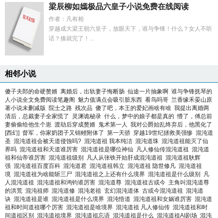
梁辰柳如嫣极品六皇子小说免费在线阅读
作者：凡有相
穿越成大梁王朝六皇子，放眼天下，谁与争锋！什么？女人不听
话？揍就完了！...
相邻小说
傻子夫郎的命硬赘婿
离婚后，出轨妻子悔断肠
仙途一片抽象啊
谁与争锋抚琴的
人小说全文免费阅读笔趣阁
魅力值满点会吸引脏东西
看鸟吗哥
兰香缘禾晏山原
著小说未删减版
院士之路
残次品
傻了吧，本王的爱妃画啥有啥
我提出离婚两
清后，总裁妻子全家慌了
灵渊诡秘录
什么，梦中的娘子都是真的
懵了，傅总前
妻偷偷给他生个崽
渡劫后穿成赘婿
鬼术第一人
我对公爵始乱终弃后，他黑化了
[西幻]
督军，你家奶团子又锦鲤附体了
第一天骄
穿越19世纪拯救美强惨
混沌道
圣
混沌道祖会被天道侵蚀吗?
混沌道祖 我本纯洁
混沌道珠
混沌道祖能灭了仙
界吗
混沌道祖和天道谁厉害
混沌道祖是哪位神仙
凡人修仙传混沌道祖
混沌道
祖和仙帝谁厉害
混沌道祖级别
凡人从张铁开始肝成混沌道祖
混沌道祖耿辉
强
混沌道祖百度百科
混沌道君
混沌道祖韩立
混沌道祖 隐世修凡
混沌道祖
境
混沌道祖为啥能斩三尸
混沌道祖之上还有什么境界
混沌道祖是什么级别
凡
人混沌道祖
混沌道祖和鸿钧谁厉害
混沌道尊
混沌道祖古或今
主角叫混沌道尊
的洪荒
混沌祖师
混沌道修
混沌老祖
玄幻混沌道体
古或今混沌道祖
混沌道
诀
混沌道祖是谁
混沌道祖是什么境界
混沌悟道
混沌道祖和女娲谁厉害
混沌道
祖和时间道祖哪个厉害
混沌道祖是啥境界
混沌道祖 凡人修仙传
混沌道祖和时
间道祖区别
混沌道祖境界
混沌道祖忘语
混沌道祖是什么
混沌道祖AI剧场
混沌