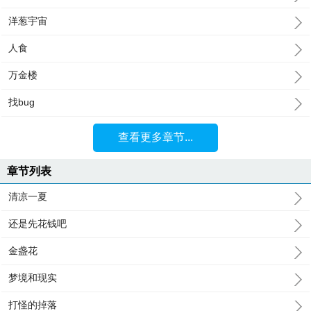
洋葱宇宙
人食
万金楼
找bug
查看更多章节...
章节列表
清凉一夏
还是先花钱吧
金盏花
梦境和现实
打怪的掉落