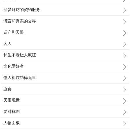
登梦拜访的契约服务
谎言和真实的交界
遗产和天眼
客人
长生不老让人疯狂
文化爱好者
刨人祖坟功德无量
血食
天眼现世
要对称啊
人物面板