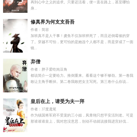
再到心中之义的追求。只要还活着，便一直在路上，甚至哪怕
身...
修真界为何支支吾吾
作者：简容
加班真不是人干事！虞鱼不仅加班猝死了，而且还倒霉催的穿
了。穿越不可怕，更可怕的是她连个人都不是，而是穿成了一面
镜...
弃僧
作者：胖子爱吃炖豆角
都说简介一定要给力。推倒重来。看看这个够不够劲。第一卷我
敢让主角手断掉。第二卷我敢把女主写死。第三卷什么你说...
皇后在上，请受为夫一拜
作者：37度鸢尾
作为镇国将军府不受宠的三小姐，凤青翎只想平安活到老。可是
那谁谁谁皇上，我对您没意思，别动不动就说接我进宫好伐...