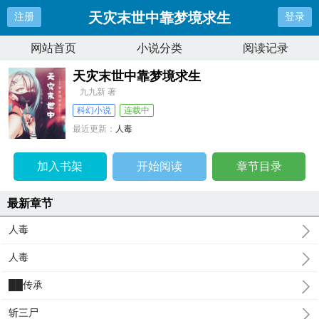
天灾末世中靠梦境求生
注册
登录
网站首页
小说分类
阅读记录
天灾末世中靠梦境求生
九九新 著
科幻小说
连载中
最近更新：
人毒
更新时间：
2025-10-31 03:26:13
加入书架
开始阅读
章节目录
最新章节
人毒
人毒
██传承
斩三尸