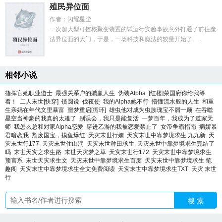
殖民异位面
作者：闪耀星尘
一次超大型可控核聚变装置的试运行实验事故意外打通了前往魔
法异位面的大门，于是，一场科技和魔法的较量开始了。...
相邻小说
指挥官她职业道士
最强关系户的躺赢人生
伪装Alpha
[红楼]荣国府你给我等
着！
二人末世[快穿]
镜圆说
伐夜使
我的Alpha她不行
懵懂流水般的人生
和重
生亲妈在年代文里暴富
噩梦重启[循环]
雄虫他对成为虫族瑰宝不屑一顾
在吞噬
星空当神豪的我真的太难了
别误会，我只是能复活
一梦百年，我成为了道家天
师
我怎么总和对家Alpha恋爱
穿进乙游的我被恋爱禁止了
女帝争霸指南
病娇暴
君暗恋我
颓废国宝，摸鱼爆红
天灾末世行婻
天灾末世中靠梦境求生 九九新
天
灾末世行177
天灾末世住山洞
天灾末世种田求生
天灾末世中靠梦境求生完结了
吗
末世天灾之求生路
末世天灾梦之草
天灾末世行172
天灾末世中靠梦境求生
预言系
末世天灾求生文
天灾末世中靠梦境求生百度
天灾末世中靠梦境求生 笔
趣阁
天灾末世中靠梦境求生全文免费阅读
天灾末世中靠梦境求生TXT
天灾 末世
行
搜 索