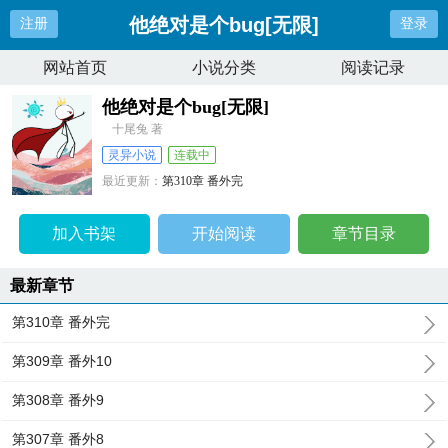
他绝对是个bug[无限]
注册
登录
网站首页
小说分类
阅读记录
他绝对是个bug[无限]
十尾兔 著
灵异小说
连载中
最近更新：
第310章 番外完
更新时间：
2025-11-17 12:45:51
加入书架
开始阅读
章节目录
最新章节
第310章 番外完
第309章 番外10
第308章 番外9
第307章 番外8