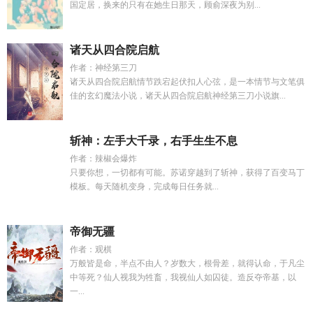
国定居，换来的只有在她生日那天，顾俞深夜为别...
诸天从四合院启航
作者：神经第三刀
诸天从四合院启航情节跌宕起伏扣人心弦，是一本情节与文笔俱
佳的玄幻魔法小说，诸天从四合院启航神经第三刀小说旗...
斩神：左手大千录，右手生生不息
作者：辣椒会爆炸
只要你想，一切都有可能。苏诺穿越到了斩神，获得了百变马丁
模板。每天随机变身，完成每日任务就...
帝御无疆
作者：观棋
万般皆是命，半点不由人？岁数大，根骨差，就得认命，于凡尘
中等死？仙人视我为牲畜，我视仙人如囚徒。造反夺帝基，以
一...